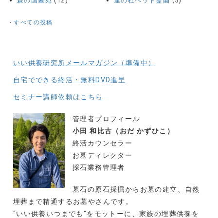
森の国墓苑
(12)
逢の杜ペット霊園
(5)
・
すべての投稿
いい供養研究所メールマガジン（準備中）
自宅でできる終活・無料DVD進呈
セミナー講師依頼はこちら
管理者プロフィール
小田 和比古（おだ かずひこ）
終活カウンセラー
お墓ディレクター
採石業務管理者
墓石の原石採掘からお墓の建立、自然
埋葬まで精通するお墓やさんです。
“いい供養いつまでも”をモットーに、家族の埋葬供養を