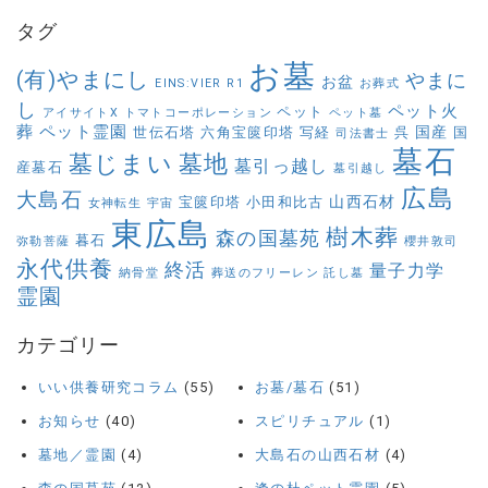
タグ
お墓
(有)やまにし
やまに
お盆
EINS:VIER
R1
お葬式
し
ペット火
ペット
アイサイトX
トマトコーポレーション
ペット墓
葬
ペット霊園
国産
世伝石塔
六角宝篋印塔
写経
呉
国
司法書士
墓石
墓じまい
墓地
墓引っ越し
産墓石
墓引越し
広島
大島石
山西石材
宝篋印塔
小田和比古
女神転生
宇宙
東広島
樹木葬
森の国墓苑
暮石
弥勒菩薩
櫻井敦司
永代供養
終活
量子力学
納骨堂
葬送のフリーレン
託し墓
霊園
カテゴリー
いい供養研究コラム
(55)
お墓/墓石
(51)
お知らせ
(40)
スピリチュアル
(1)
墓地／霊園
(4)
大島石の山西石材
(4)