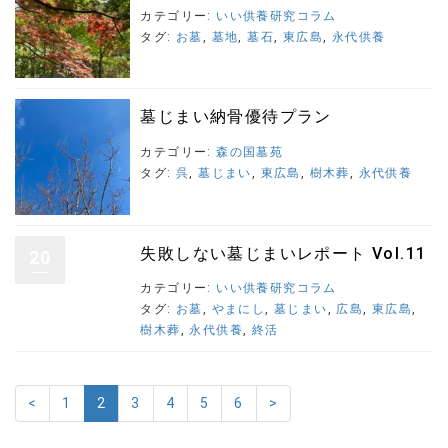
カテゴリー:
いい供養研究コラム
タグ:
お墓
,
墓地
,
墓石
,
東広島
,
永代供養
墓じまい納骨優待プラン
カテゴリー:
森の国墓苑
タグ:
呉
,
墓じまい
,
東広島
,
樹木葬
,
永代供養
失敗しない墓じまいレポート Vol.11
20
カテゴリー:
いい供養研究コラム
タグ:
お墓
,
やまにし
,
墓じまい
,
広島
,
東広島
,
樹木葬
,
永代供養
,
終活
<
1
2
3
4
5
6
>