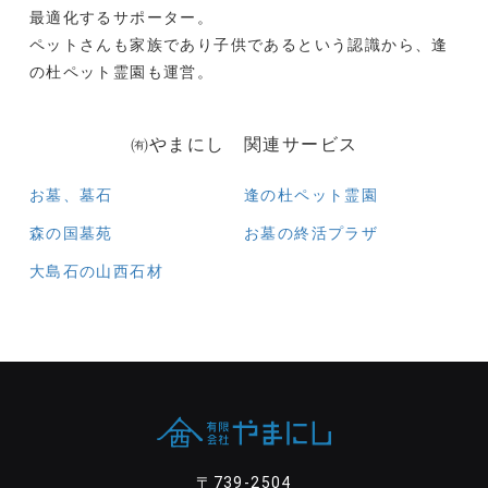
最適化するサポーター。
ペットさんも家族であり子供であるという認識から、逢
の杜ペット霊園も運営。
㈲やまにし 関連サービス
お墓、墓石
逢の杜ペット霊園
森の国墓苑
お墓の終活プラザ
大島石の山西石材
〒739-2504