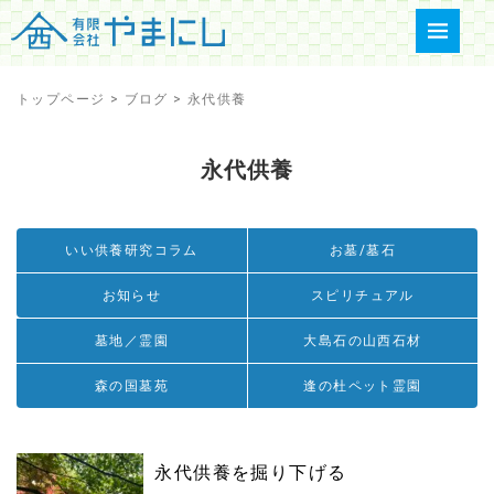
トップページ
>
ブログ
>
永代供養
永代供養
いい供養研究コラム
お墓/墓石
お知らせ
スピリチュアル
墓地／霊園
大島石の山西石材
森の国墓苑
逢の杜ペット霊園
永代供養を掘り下げる