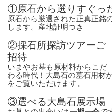
①原石から選りすぐっ
2015 2/1～
東広島の墓地
新
原石から厳選された正真正銘
せ
します。産地証明つき
和み墓園・飯田墓地・光輪苑
②採石所探訪ツアーご
で内覧会をいたします。
招待
お近くの方は、この機会にぜ
いまやお墓も原材料からこだ
いませ。
わる時代！大島石の墓石用材
をご覧いただけます。
2014 11/15 秋の文化講演
知らせ
↑ クリック！！
③選べる大島石展示場
お墓との出会いは
一期一会
で