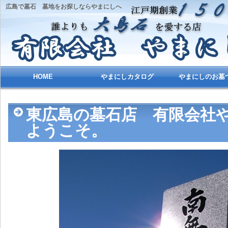
広島で墓石 墓地をお探しならやまにしへ
HOME
やまにしカタログ
やまにしのお墓
東広島の墓石店 有限会社や
ようこそ。