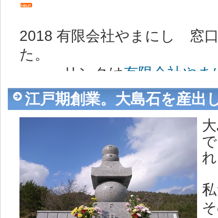
2018 有限会社やまにし 
た。
リンクは
有限会社やま
江戸期創業。大島石を産出
2018 サイトリニューアル
大
で
2016 お客様の声を更新し
れ
2015 11/24西条町墓地情
私
加しました。
そ