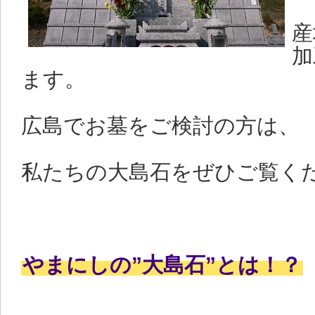
2015 10/23西条町墓地情
産
加
の情報を追加しました。
ます。
2015 7/8 高屋町墓地情報
広島でお墓をご検討の方は、
追加しました。
私たちの大島石をぜひご覧
2015 4/19 東広島墓地情報
加しました。
やまにしの”大島石”とは！？
2015 4/6 東広島墓地情報
の情報を追加しました。