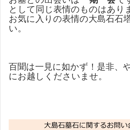
2014 8/14
やまにしイチオシ
として同じ表情のものはあり
ンテンツ追加しました。
お気に入りの表情の大島石石
い。
お墓やご遺骨のことに関して
どうぞごゆっくりご覧くださ
百聞は一見に如かず！是非、
2014 7/1 やまにしサイト
にお越しくださいませ。