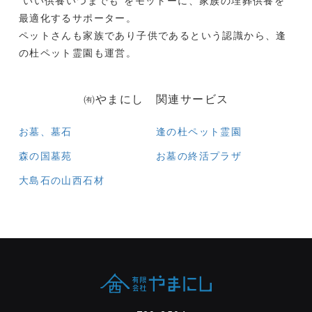
“いい供養いつまでも”をモットーに、家族の埋葬供養を
最適化するサポーター。
ペットさんも家族であり子供であるという認識から、逢
の杜ペット霊園も運営。
㈲やまにし 関連サービス
お墓、墓石
逢の杜ペット霊園
森の国墓苑
お墓の終活プラザ
大島石の山西石材