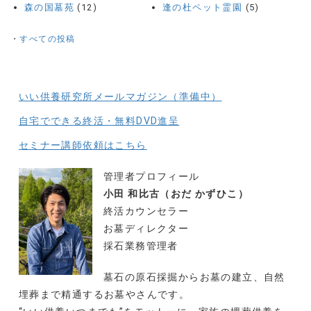
森の国墓苑
(12)
逢の杜ペット霊園
(5)
・
すべての投稿
いい供養研究所メールマガジン（準備中）
自宅でできる終活・無料DVD進呈
セミナー講師依頼はこちら
管理者プロフィール
小田 和比古（おだ かずひこ）
終活カウンセラー
お墓ディレクター
採石業務管理者
墓石の原石採掘からお墓の建立、自然
埋葬まで精通するお墓やさんです。