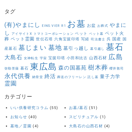
タグ
お墓
(有)やまにし
やまに
お盆
EINS:VIER
R1
お葬式
し
ペット火
ペット
アイサイトX
トマトコーポレーション
ペット墓
葬
ペット霊園
国産
世伝石塔
六角宝篋印塔
写経
呉
国
司法書士
墓石
墓じまい
墓地
墓引っ越し
産墓石
墓引越し
広島
大島石
山西石材
宝篋印塔
小田和比古
女神転生
宇宙
東広島
樹木葬
森の国墓苑
暮石
弥勒菩薩
櫻井敦司
永代供養
終活
量子力学
納骨堂
葬送のフリーレン
託し墓
霊園
カテゴリー
いい供養研究コラム
(55)
お墓/墓石
(51)
お知らせ
(40)
スピリチュアル
(1)
墓地／霊園
(4)
大島石の山西石材
(4)