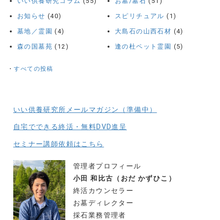
いい供養研究コラム
(55)
お墓/墓石
(51)
お知らせ
(40)
スピリチュアル
(1)
墓地／霊園
(4)
大島石の山西石材
(4)
森の国墓苑
(12)
逢の杜ペット霊園
(5)
・
すべての投稿
いい供養研究所メールマガジン（準備中）
自宅でできる終活・無料DVD進呈
セミナー講師依頼はこちら
管理者プロフィール
小田 和比古（おだ かずひこ）
終活カウンセラー
お墓ディレクター
採石業務管理者