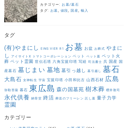
カテゴリー:
お墓/墓石
タグ:
お墓
,
値段
,
国産
,
輸入
タグ
お墓
(有)やまにし
やまに
お盆
EINS:VIER
R1
お葬式
し
ペット火
ペット
アイサイトX
トマトコーポレーション
ペット墓
葬
ペット霊園
国産
世伝石塔
六角宝篋印塔
写経
呉
国
司法書士
墓石
墓じまい
墓地
墓引っ越し
産墓石
墓引越し
広島
大島石
山西石材
宝篋印塔
小田和比古
女神転生
宇宙
東広島
樹木葬
森の国墓苑
暮石
弥勒菩薩
櫻井敦司
永代供養
終活
量子力学
納骨堂
葬送のフリーレン
託し墓
霊園
カテゴリー