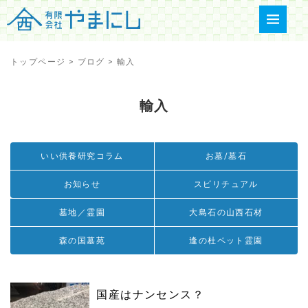
トップページ
>
ブログ
>
輸入
輸入
いい供養研究コラム
お墓/墓石
お知らせ
スピリチュアル
墓地／霊園
大島石の山西石材
森の国墓苑
逢の杜ペット霊園
国産はナンセンス？