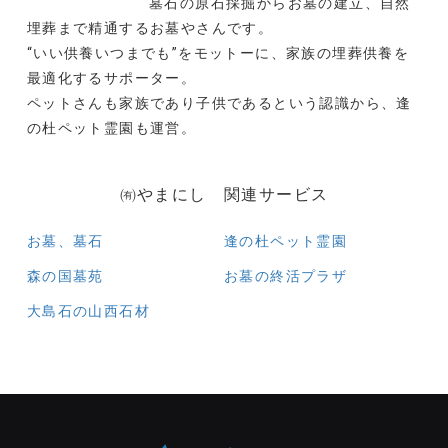
墓石の原石採掘からお墓の建立、自然
埋葬まで精通するお墓やさんです。
“いい供養いつまでも”をモットーに、家族の埋葬供養を
最適化するサポーター。
ペットさんも家族であり子供であるという認識から、逢
の杜ペット霊園も運営。
㈲やまにし 関連サービス
お墓、墓石
逢の杜ペット霊園
森の国墓苑
お墓の終活プラザ
大島石の山西石材