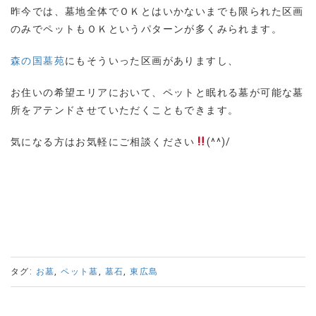
昨今では、墓地全体でＯＫとはいかないまでも限られた区画
のみでペットもＯＫというパターンが多くみられます。
森の国墓苑
にもそういった区画がありますし、
お住いの希望エリアにおいて、ペットと眠れる墓が可能な墓
所をアテンドさせていただくこともできます。
気になる方はお気軽にご相談ください
(^^)/
タグ:
お墓
,
ペット墓
,
墓石
,
東広島