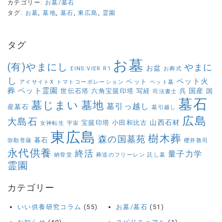
カテゴリー:
お墓/墓石
タグ:
お墓
,
墓地
,
墓石
,
東広島
,
霊園
タグ
お墓
(有)やまにし
やまに
お盆
EINS:VIER
R1
お葬式
し
ペット火
ペット
アイサイトX
トマトコーポレーション
ペット墓
葬
ペット霊園
国産
世伝石塔
六角宝篋印塔
写経
呉
国
司法書士
墓石
墓じまい
墓地
墓引っ越し
産墓石
墓引越し
広島
大島石
山西石材
宝篋印塔
小田和比古
女神転生
宇宙
東広島
樹木葬
森の国墓苑
暮石
弥勒菩薩
櫻井敦司
永代供養
終活
量子力学
納骨堂
葬送のフリーレン
託し墓
霊園
カテゴリー
いい供養研究コラム
(55)
お墓/墓石
(51)