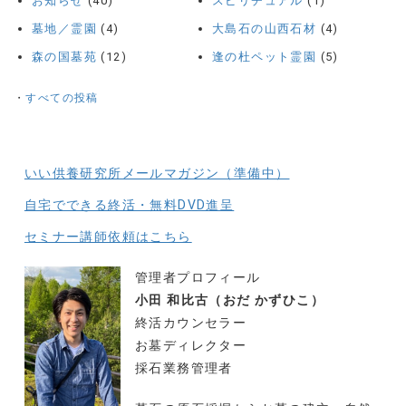
お知らせ
(40)
スピリチュアル
(1)
墓地／霊園
(4)
大島石の山西石材
(4)
森の国墓苑
(12)
逢の杜ペット霊園
(5)
・
すべての投稿
いい供養研究所メールマガジン（準備中）
自宅でできる終活・無料DVD進呈
セミナー講師依頼はこちら
管理者プロフィール
小田 和比古（おだ かずひこ）
終活カウンセラー
お墓ディレクター
採石業務管理者