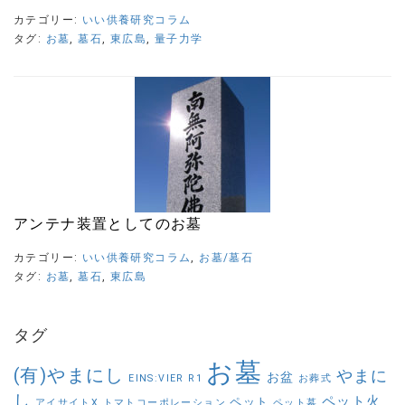
カテゴリー:
いい供養研究コラム
タグ:
お墓
,
墓石
,
東広島
,
量子力学
アンテナ装置としてのお墓
カテゴリー:
いい供養研究コラム
,
お墓/墓石
タグ:
お墓
,
墓石
,
東広島
タグ
お墓
(有)やまにし
やまに
お盆
EINS:VIER
R1
お葬式
し
ペット火
ペット
アイサイトX
トマトコーポレーション
ペット墓