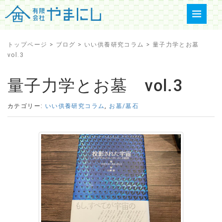
トップページ
>
ブログ
>
いい供養研究コラム
>
量子力学とお墓
vol.3
量子力学とお墓 vol.3
カテゴリー:
いい供養研究コラム
,
お墓/墓石