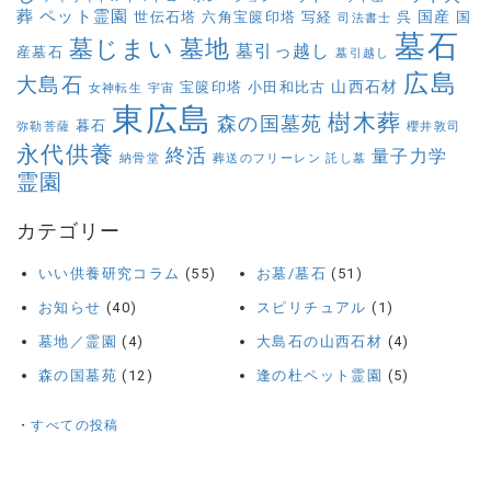
葬
ペット霊園
国産
世伝石塔
六角宝篋印塔
写経
呉
国
司法書士
墓石
墓じまい
墓地
墓引っ越し
産墓石
墓引越し
広島
大島石
山西石材
宝篋印塔
小田和比古
女神転生
宇宙
東広島
樹木葬
森の国墓苑
暮石
弥勒菩薩
櫻井敦司
永代供養
終活
量子力学
納骨堂
葬送のフリーレン
託し墓
霊園
カテゴリー
いい供養研究コラム
(55)
お墓/墓石
(51)
お知らせ
(40)
スピリチュアル
(1)
墓地／霊園
(4)
大島石の山西石材
(4)
森の国墓苑
(12)
逢の杜ペット霊園
(5)
・
すべての投稿