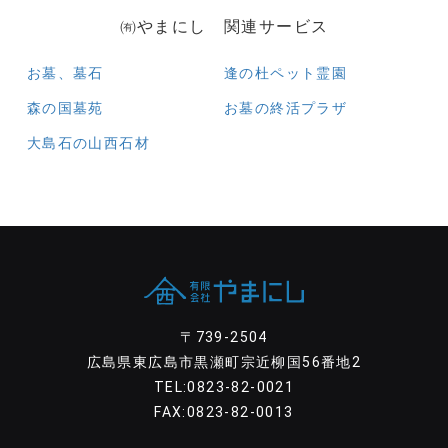
㈲やまにし 関連サービス
お墓、墓石
逢の杜ペット霊園
森の国墓苑
お墓の終活プラザ
大島石の山西石材
〒739-2504
広島県東広島市黒瀬町宗近柳国56番地2
TEL:0823-82-0021
FAX:0823-82-0013