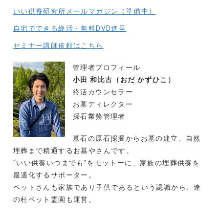
いい供養研究所メールマガジン（準備中）
自宅でできる終活・無料DVD進呈
セミナー講師依頼はこちら
管理者プロフィール
小田 和比古（おだ かずひこ）
終活カウンセラー
お墓ディレクター
採石業務管理者
墓石の原石採掘からお墓の建立、自然
埋葬まで精通するお墓やさんです。
“いい供養いつまでも”をモットーに、家族の埋葬供養を
最適化するサポーター。
ペットさんも家族であり子供であるという認識から、逢
の杜ペット霊園も運営。