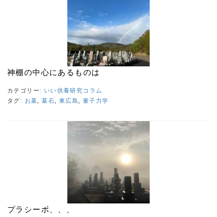
神棚の中心にあるものは
カテゴリー:
いい供養研究コラム
タグ:
お墓
,
墓石
,
東広島
,
量子力学
プラシーボ、、、