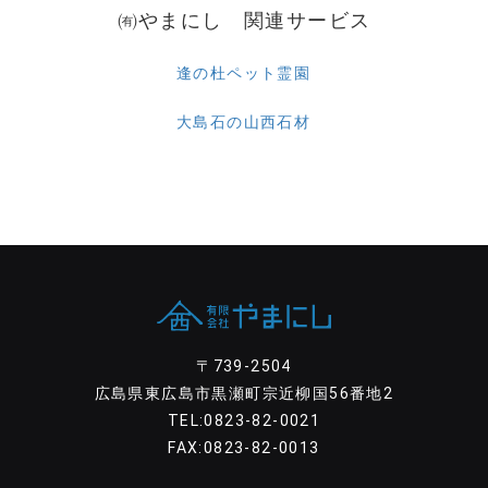
㈲やまにし 関連サービス
逢の杜ペット霊園
大島石の山西石材
〒739-2504
広島県東広島市黒瀬町宗近柳国56番地2
TEL:0823-82-0021
FAX:0823-82-0013