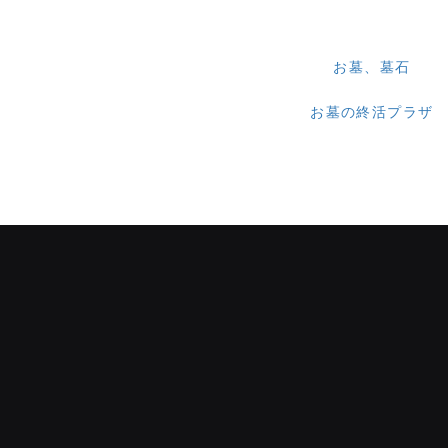
お墓、墓石
お墓の終活プラザ