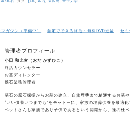
お墓/墓石
タグ:
お墓
,
墓石
,
東広島
,
量子力学
ルマガジン（準備中）
自宅でできる終活・無料DVD進呈
セミ
管理者プロフィール
小田 和比古（おだ かずひこ）
終活カウンセラー
お墓ディレクター
採石業務管理者
墓石の原石採掘からお墓の建立、自然埋葬まで精通するお墓や
“いい供養いつまでも”をモットーに、家族の埋葬供養を最適
ペットさんも家族であり子供であるという認識から、逢の杜ペ