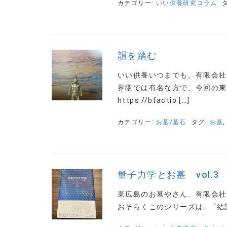
カテゴリー:
いい供養研究コラム
韻を踏む
いい供養いつまでも。有限会社
界隈では有名な方で、今回の東
https://bfactio […]
カテゴリー:
お墓/墓石
タグ:
お墓
量子力学とお墓 vol.3
東広島のお墓やさん、有限会
おそらくこのシリーズは、 “結論