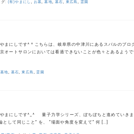
タグ:
(有)やまにし
,
お墓
,
墓地
,
墓石
,
東広島
,
霊園
やまにしです^ ^ こちらは、岐阜県の中津川にあるスバルのブロ
京オートサロンにおいては看過できないことが色々とあるようで
,
墓地
,
墓石
,
東広島
,
霊園
社やまにしです^_^ 量子力学シリーズ、ぼちぼちと進めてい
として同じこと” を、 “場面や角度を変えて“ 何 […]