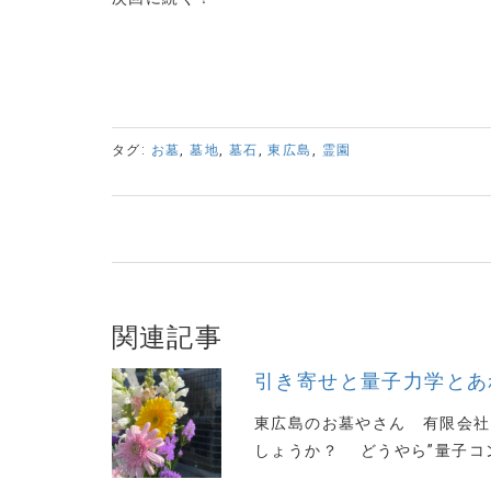
タグ:
お墓
,
墓地
,
墓石
,
東広島
,
霊園
関連記事
引き寄せと量子力学とあ
東広島のお墓やさん 有限会社や
しょうか？ どうやら”量子コン