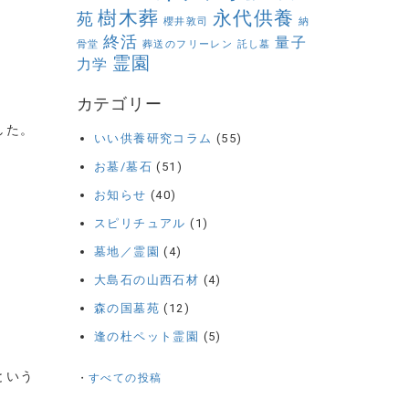
樹木葬
永代供養
苑
櫻井敦司
納
終活
量子
骨堂
葬送のフリーレン
託し墓
霊園
力学
カテゴリー
した。
いい供養研究コラム
(55)
お墓/墓石
(51)
お知らせ
(40)
スピリチュアル
(1)
墓地／霊園
(4)
大島石の山西石材
(4)
森の国墓苑
(12)
逢の杜ペット霊園
(5)
という
・
すべての投稿