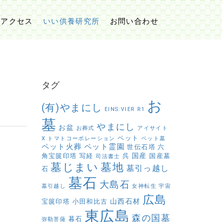
アクセス
いい供養研究所
お問い合わせ
タグ
お
(有)やまにし
EINS:VIER
R1
墓
やまにし
お盆
お葬式
アイサイト
ペット
X
トマトコーポレーション
ペット墓
ペット火葬
ペット霊園
世伝石塔
六
国産
角宝篋印塔
写経
呉
国産墓
司法書士
墓じまい
墓地
墓引っ越し
石
墓石
大島石
墓引越し
女神転生
宇宙
広島
山西石材
宝篋印塔
小田和比古
東広島
森の国墓
暮石
弥勒菩薩